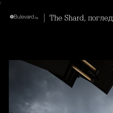
/
The Shard, погле