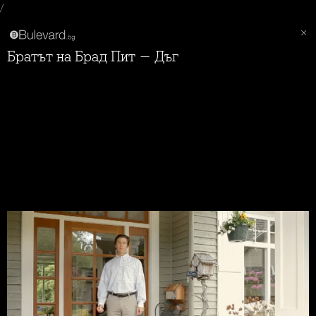
/
Братът на Брад Пит - Дъг