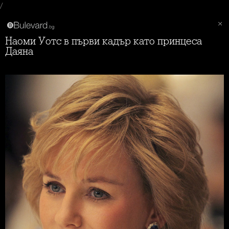
/
Наоми Уотс в първи кадър като принцеса
Даяна