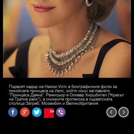
Първият кадър на Наоми Уотс в биографичния филм за
покойната принцеса на Уелс, който носи заглавието
"Принцеса Даяна". Режисьор е Оливер Хиршбигел ("Крахът
на Третия райх"), а снимките протекоха в хърватската
столица Загреб, Мозамбик и Великобритания.
SAVE