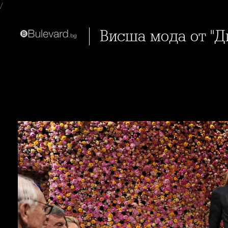
/
Висша мода от "Д