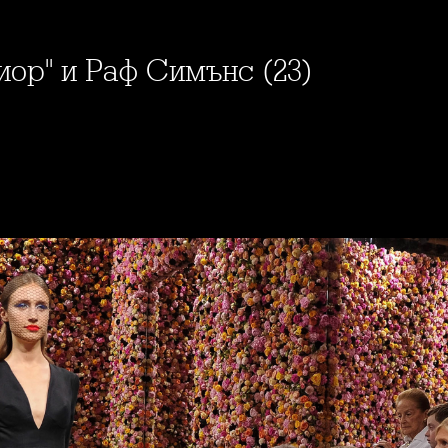
иор" и Раф Симънс (23)