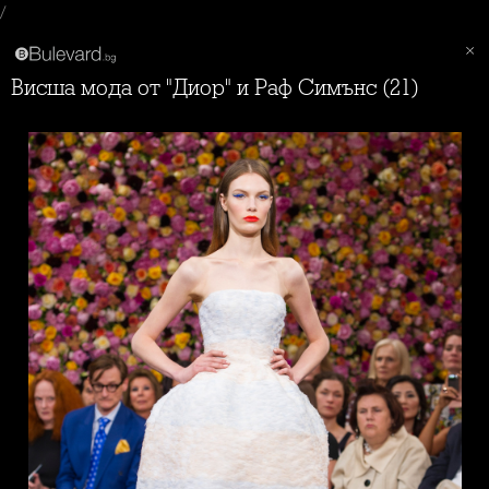
/
Висша мода от "Диор" и Раф Симънс (21)