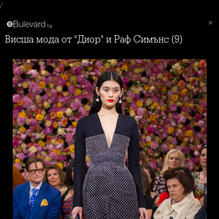
/
Висша мода от "Диор" и Раф Симънс (9)