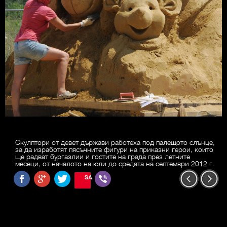
Скулптори от девет държави работеха под палещото слънце,
за да изработят пясъчните фигури на приказни герои, които
ще радват бургазлии и гостите на града през летните
месеци, от началото на юли до средата на септември 2012 г.
SAVE