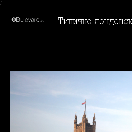
/
Типично лондонс