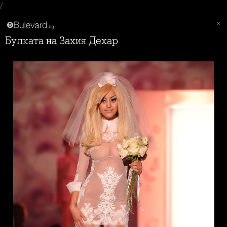
/
Булката на Захия Дехар