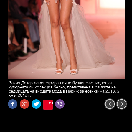
Захия Дехар демонстрира лично булчинския модел от
кутюрната си колекция бельо, представена в рамките на
седмицата на висшата мода в Париж за есен-зима 2013, 2
юли 2012 г.
SAVE