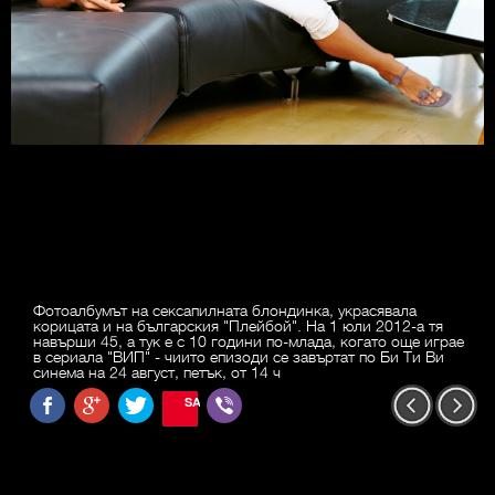
Фотоалбумът на сексапилната блондинка, украсявала
корицата и на българския "Плейбой". На 1 юли 2012-а тя
навърши 45, а тук е с 10 години по-млада, когато още играе
в сериала "ВИП" - чиито епизоди се завъртат по Би Ти Ви
синема на 24 август, петък, от 14 ч
SAVE