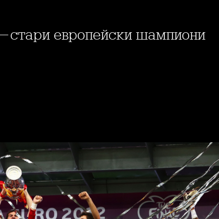
те-стари европейски шампиони