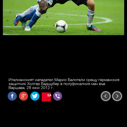
Италианският нападател Марио Балотели срещу германския
защитник Холгер Бадщубер в полуфиналния мач във
Варшава, 28 юни 2012 г.
SAVE