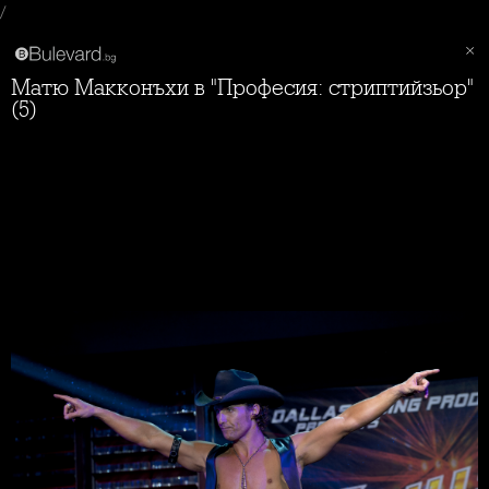
/
Матю Макконъхи в "Професия: стриптийзьор"
(5)