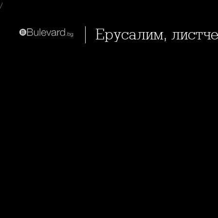
/
Ерусалим, листче