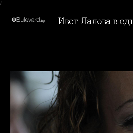
/
Ивет Лалова в ед