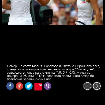
Номер 1 в света Мария Шарапова и Цветана Пиронкова след
срещата си от втория кръг на тенис турнира "Уимбълдън",
завършил в полза на рускинята (7:6, 6:7, 6:0). Мачът се
доигра на 28 юни 2012 г. след като предишната вечер бе
прекъснат заради късния час.
SAVE