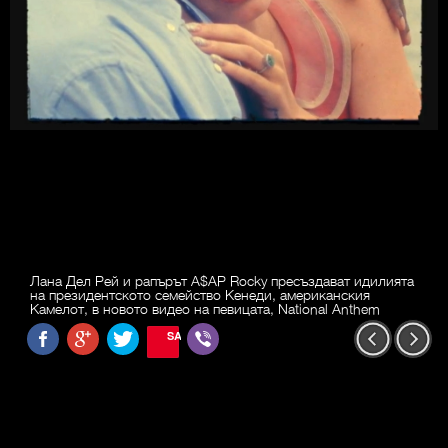
Лана Дел Рей и рапърът A$AP Rocky пресъздават идилията
на президентското семейство Кенеди, американския
Камелот, в новото видео на певицата, National Anthem
SAVE