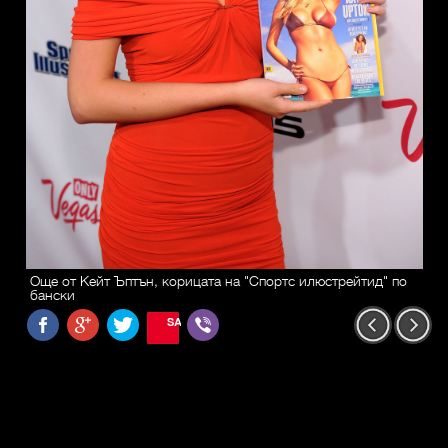
Още от Кейт Ъптън, корицата на "Спортс илюстрейтид" по
бански
SAVE