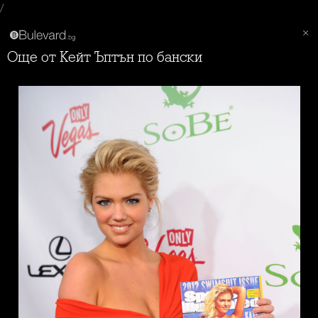
/
Още от Кейт Ъптън по бански