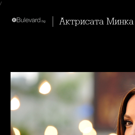
/
Актрисата Минка