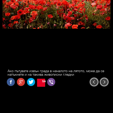
Ако пътувате извън града в началото на лятото, може да се
натъкнете и на такива живописни гледки
SAVE