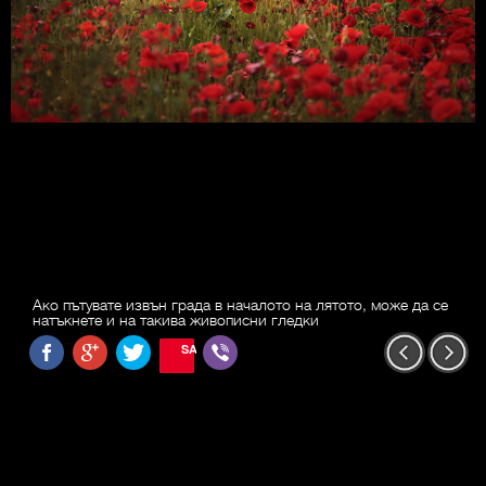
Ако пътувате извън града в началото на лятото, може да се
натъкнете и на такива живописни гледки
SAVE