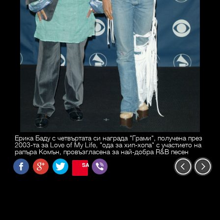
Ерика Баду с четвъртата си награда "Грами", получена през
2003-та за Love of My Life, "ода за хип-хопа" с участието на
рапъра Комън, провъзгласена за най-добра R&B песен
SAVE