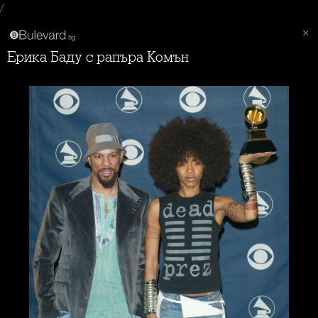
/
Ерика Баду с рапъра Комън