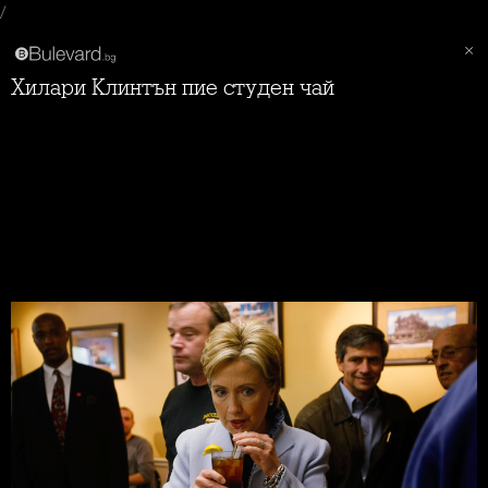
/
Хилари Клинтън пие студен чай