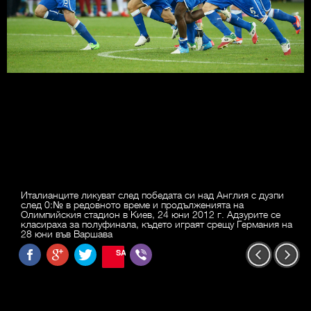
Италианците ликуват след победата си над Англия с дузпи
след 0:№ в редовното време и продълженията на
Олимпийския стадион в Киев, 24 юни 2012 г. Адзурите се
класираха за полуфинала, където играят срещу Германия на
28 юни във Варшава
SAVE