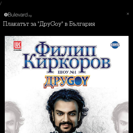
/
Плакатът за "ДруGoy" в България