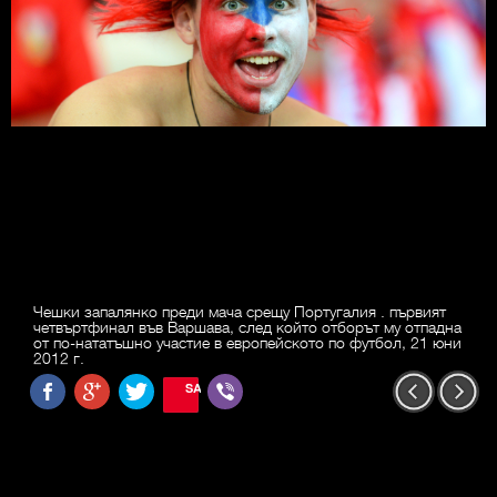
Чешки запалянко преди мача срещу Португалия . първият
четвъртфинал във Варшава, след който отборът му отпадна
от по-нататъшно участие в европейското по футбол, 21 юни
2012 г.
SAVE