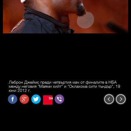
Леброн Джеймс преди четвъртия мач от финалите в НБА
между неговия "Маями хийт" и "Оклахома сити тъндър", 19
юни 2012 г.
SAVE