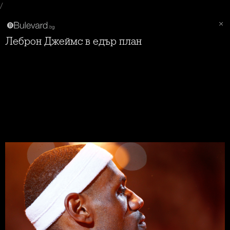
/
Леброн Джеймс в едър план