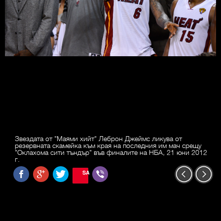
Звездата от "Маями хийт" Леброн Джеймс ликува от
резервната скамейка към края на последния им мач срещу
"Оклахома сити тъндър" във финалите на НБА, 21 юни 2012
г.
SAVE