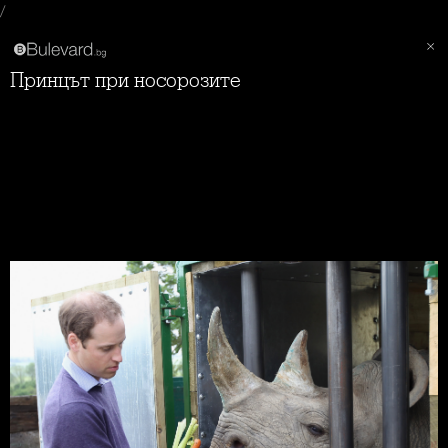
/
Принцът при носорозите