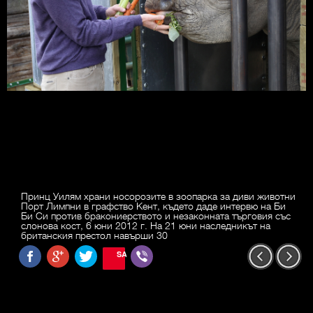
Принц Уилям храни носорозите в зоопарка за диви животни
Порт Лимпни в графство Кент, където даде интервю на Би
Би Си против бракониерството и незаконната търговия със
слонова кост, 6 юни 2012 г. На 21 юни наследникът на
британския престол навърши 30
SAVE