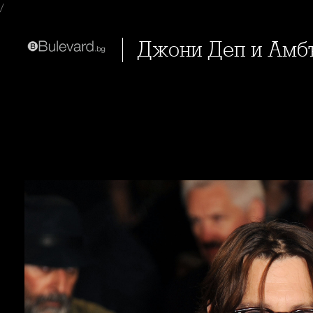
/
Джони Деп и Амб