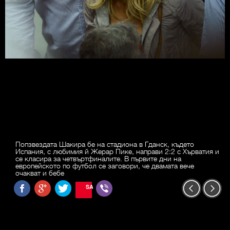
Попзвездата Шакира бе на стадиона в Гданск, където
Испания, с любимия й Жерар Пике, направи 2:2 с Хърватия и
се класира за четвъртфиналите. В първите дни на
европейското по футбол се заговори, че двамата вече
очакват и бебе
SAVE