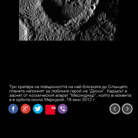
Три кратера на повърхността на най-близката до Слънцето
планета напомнят за любимия герой на "Дисни". Кадърът е
заснет от космическия апарат "Месинджър", който в момента
е в орбита около Меркурий, 18 юни 2012 г.
SAVE