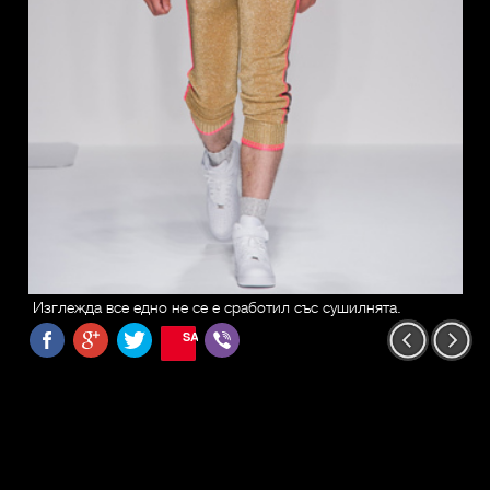
Изглежда все едно не се е сработил със сушилнята.
SAVE