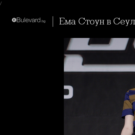
/
Ема Стоун в Сеу