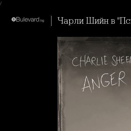
/
Чарли Шийн в "П