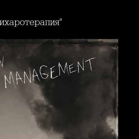
сихаротерапия"