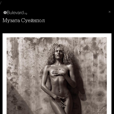
/
Музата Суейнпол