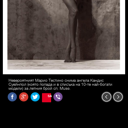
Невероятният Марио Тестино снима ангела Кандис
Суейнпол (която попада и в списъка на 10-те най-богати
модели) за летния брой сп. Muse.
SAVE