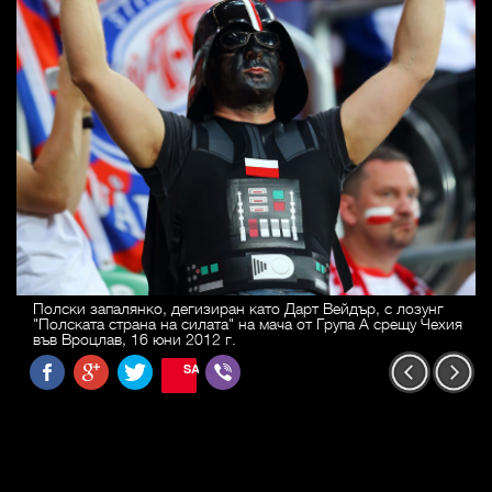
Полски запалянко, дегизиран като Дарт Вейдър, с лозунг
"Полската страна на силата" на мача от Група А срещу Чехия
във Вроцлав, 16 юни 2012 г.
SAVE