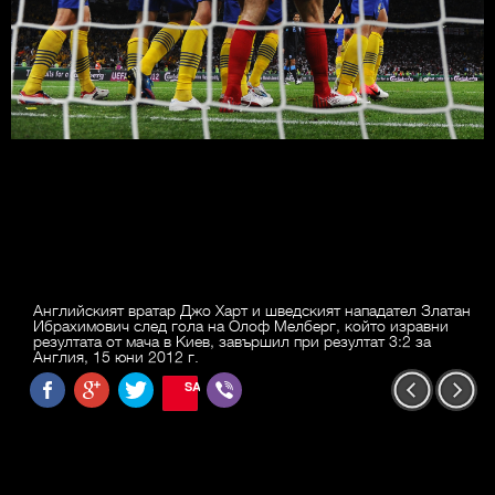
Английският вратар Джо Харт и шведският нападател Златан
Ибрахимович след гола на Олоф Мелберг, който изравни
резултата от мача в Киев, завършил при резултат 3:2 за
Англия, 15 юни 2012 г.
SAVE