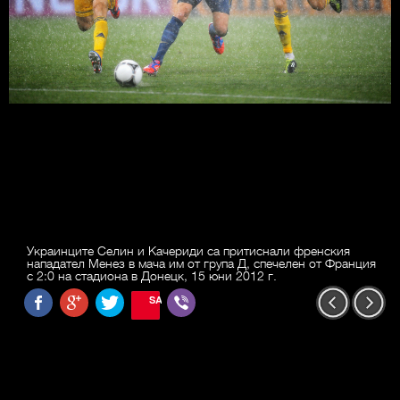
Украинците Селин и Качериди са притиснали френския
нападател Менез в мача им от група Д, спечелен от Франция
с 2:0 на стадиона в Донецк, 15 юни 2012 г.
SAVE