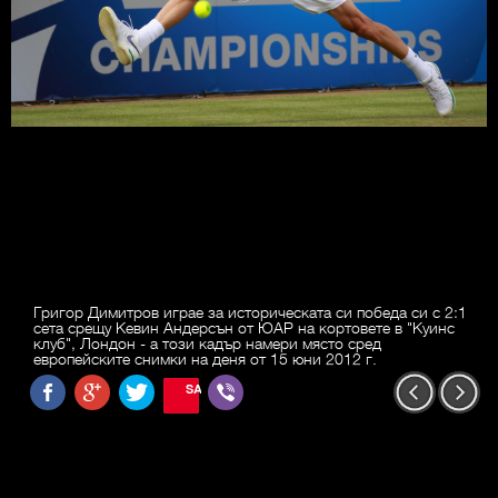
Григор Димитров играе за историческата си победа си с 2:1
сета срещу Кевин Андерсън от ЮАР на кортовете в "Куинс
клуб", Лондон - а този кадър намери място сред
европейските снимки на деня от 15 юни 2012 г.
SAVE