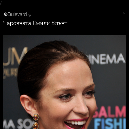
/
Чаровната Емили Блънт