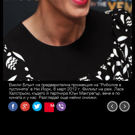
Емили Блънт на предварителна прожекция на "Риболов в
пустинята" в Ню Йорк, 8 март 2012 г. Филмът на реж. Ласе
Халстрьом, където й партнира Юън Макгрегър, вече е по
кината и у нас. Разгледай още нейни снимки.
SAVE