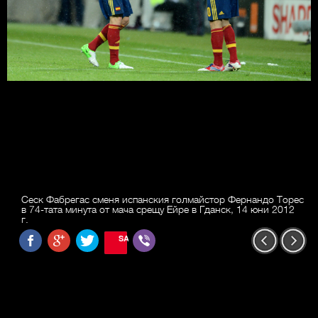
Сеск Фабрегас сменя испанския голмайстор Фернандо Торес
в 74-тата минута от мача срещу Ейре в Гданск, 14 юни 2012
г.
SAVE