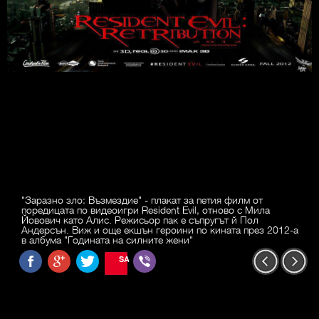
"Заразно зло: Възмездие" - плакат за петия филм от
поредицата по видеоигри Resident Evil, отново с Мила
Йовович като Алис. Режисьор пак е съпругът й Пол
Андерсън. Виж и още екшън героини по кината през 2012-а
в албума "Годината на силните жени"
SAVE