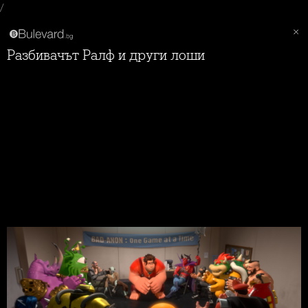
/
Разбивачът Ралф и други лоши