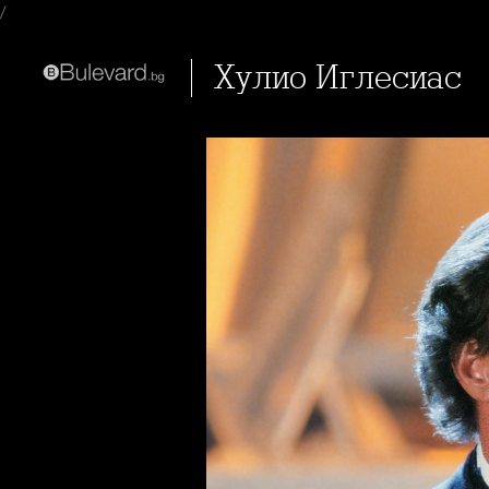
/
Хулио Иглесиас