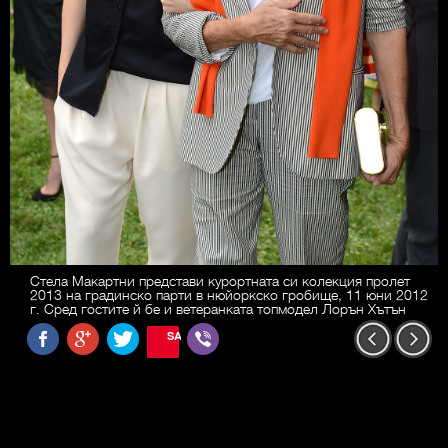
Стела Макартни представи курортната си колекция пролет
2013 на градинско парти в нюйоркско гробище, 11 юни 2012
г. Сред гостите й бе и ветеранката топмодел Лорън Хътън
SAVE