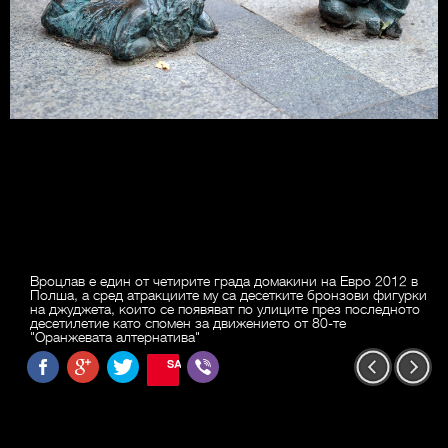
Вроцлав е един от четирите града домакини на Евро 2012 в
Полша, а сред атракциите му са десетките бронзови фигурки
на джуджета, които се появяват по улиците през последното
десетилетие като спомен за движението от 80-те
"Оранжевата алтернатива"
SAVE