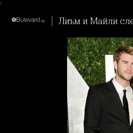
/
Лиъм и Майли сл