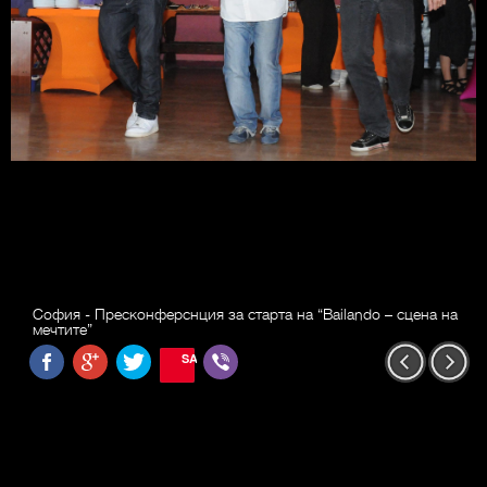
София - Пресконферснция за старта на “Bailando – сцена на
мечтите”
SAVE