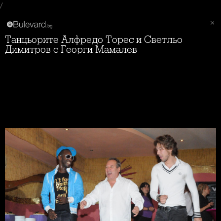
/
Танцьорите Алфредо Торес и Светльо
Димитров с Георги Мамалев