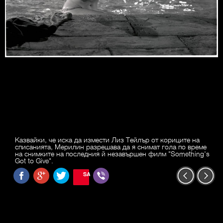
Казвайки, че иска да измести Лиз Тейлър от кориците на
списанията, Мерилин разрешава да я снимат гола по време
на снимките на последния й незавършен филм "Something's
Got to Give".
SAVE